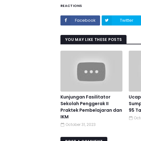
REACTIONS
Facebook
Twitter
YOU MAY LIKE THESE POSTS
Kunjungan Fasilitator
Ucapa
Sekolah Penggerak II
Sump
Praktek Pembelajaran dan
95 T
IKM
Oct
October 31, 2023