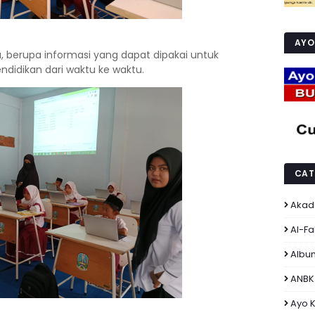
AYO 
a, berupa informasi yang dapat dipakai untuk
idikan dari waktu ke waktu.
CAT
Akad
Al-F
Albu
ANBK
Ayo K