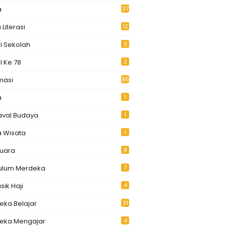
a
37
 Literasi
12
i Sekolah
3
I Ke 78
2
masi
86
a
1
aval Budaya
1
a Wisata
1
Juara
8
kulum Merdeka
7
ik Haji
4
eka Belajar
31
eka Mengajar
4