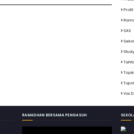
Profil
Rama
SAS
Seko
Study
Tahfi
Topi
Tupo
Visi 
RAMADHAN BERSAMA PENGASUH
SEKOL