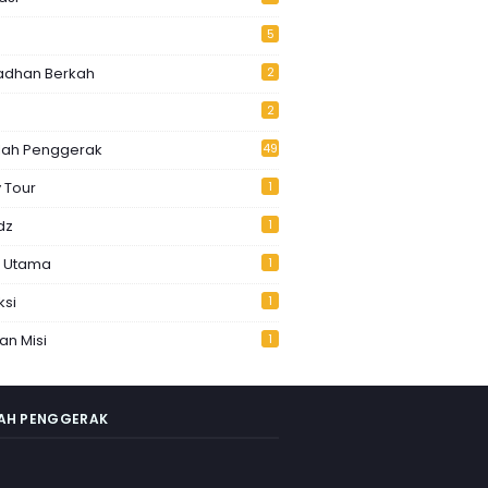
5
dhan Berkah
2
2
lah Penggerak
49
 Tour
1
dz
1
k Utama
1
ksi
1
Dan Misi
1
AH PENGGERAK