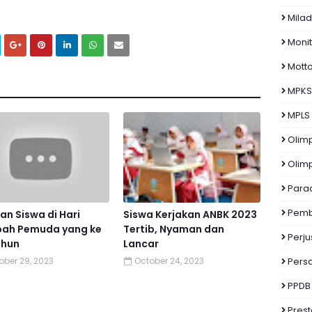
Milad
Monit
Mott
MPKS
MPLS
Olim
Olim
Para
Pemb
n Siswa di Hari
Siswa Kerjakan ANBK 2023
ah Pemuda yang ke
Tertib, Nyaman dan
Perj
ahun
Lancar
ober 29, 2023
October 24, 2023
Pers
PPDB
Prest