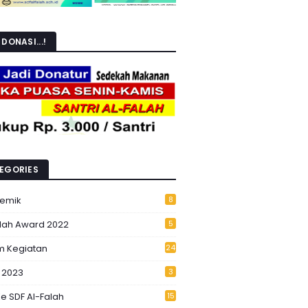
DONASI...!
EGORIES
emik
8
alah Award 2022
5
m Kegiatan
24
 2023
3
e SDF Al-Falah
15