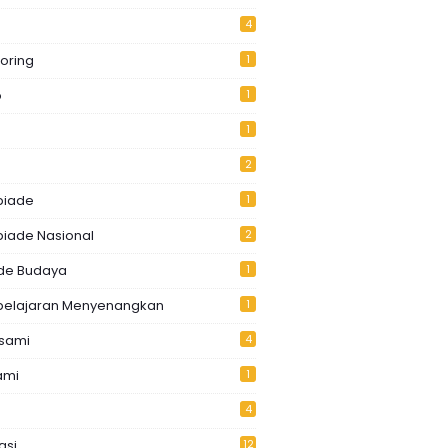
4
oring
1
o
1
1
2
piade
1
piade Nasional
2
de Budaya
1
elajaran Menyenangkan
1
usami
4
ami
1
4
asi
12