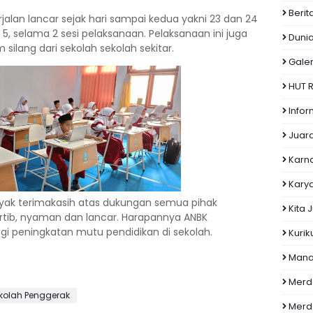
Berit
jalan lancar sejak hari sampai kedua yakni 23 dan 24
s 5, selama 2 sesi pelaksanaan. Pelaksanaan ini juga
Dunia
silang dari sekolah sekolah sekitar.
Galer
HUT R
Infor
Juar
Karn
Kary
ak terimakasih atas dukungan semua pihak
Kita 
ertib, nyaman dan lancar. Harapannya ANBK
gi peningkatan mutu pendidikan di sekolah.
Kuri
Manas
Merd
kolah Penggerak
Merd