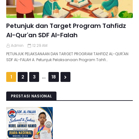
Petunjuk dan Target Program Tahfidz
Al-Qur'an SDF Al-Falah
Admin
12:29 AM
PETUNJUK PELAKSANAAN DAN TARGET PROGRAM TAHFIDZ AL-QUR'AN
SDF AL-FALAH A. Petunjuk Pelaksanaan Program Tahfi…
...
1
2
3
18
PRESTASI NASIONAL