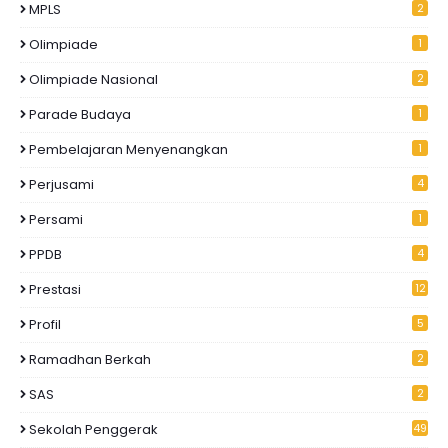
MPLS
2
Olimpiade
1
Olimpiade Nasional
2
Parade Budaya
1
Pembelajaran Menyenangkan
1
Perjusami
4
Persami
1
PPDB
4
Prestasi
12
Profil
5
Ramadhan Berkah
2
SAS
2
Sekolah Penggerak
49