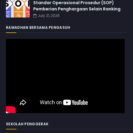
Standar Operasional Prosedur (SOP)
Pemberian Penghargaan Selain Ranking
July 21, 2026
RAMADHAN BERSAMA PENGASUH
SEKOLAH PENGGERAK