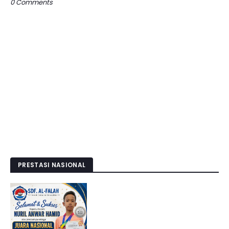
0 Comments
PRESTASI NASIONAL