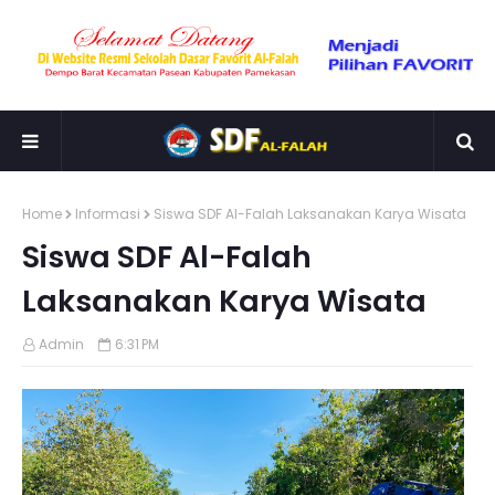
Home
Informasi
Siswa SDF Al-Falah Laksanakan Karya Wisata
Siswa SDF Al-Falah
Laksanakan Karya Wisata
Admin
6:31 PM