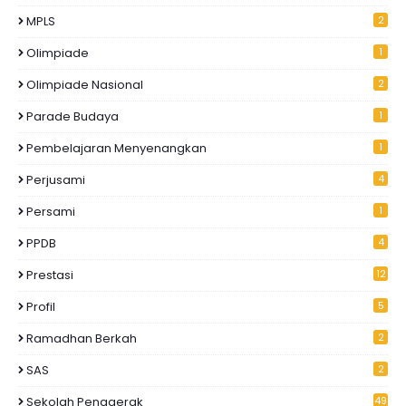
MPLS
2
Olimpiade
1
Olimpiade Nasional
2
Parade Budaya
1
Pembelajaran Menyenangkan
1
Perjusami
4
Persami
1
PPDB
4
Prestasi
12
Profil
5
Ramadhan Berkah
2
SAS
2
Sekolah Penggerak
49