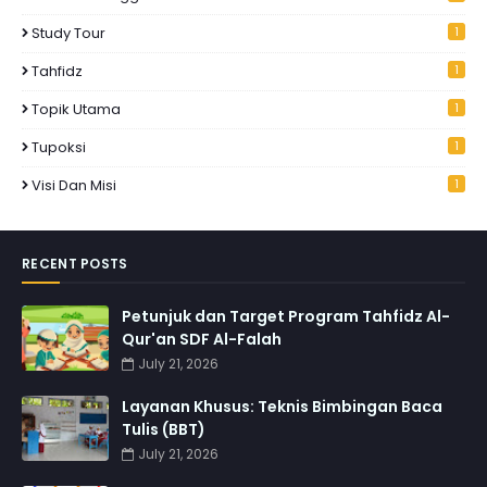
Study Tour
1
Tahfidz
1
Topik Utama
1
Tupoksi
1
Visi Dan Misi
1
RECENT POSTS
Petunjuk dan Target Program Tahfidz Al-
Qur'an SDF Al-Falah
July 21, 2026
Layanan Khusus: Teknis Bimbingan Baca
Tulis (BBT)
July 21, 2026