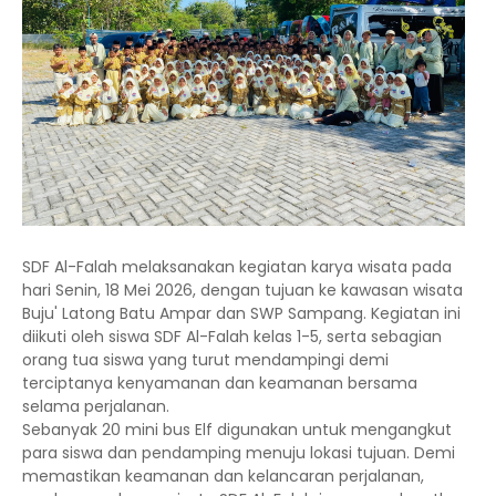
SDF Al-Falah melaksanakan kegiatan karya wisata pada
hari Senin, 18 Mei 2026, dengan tujuan ke kawasan wisata
Buju' Latong Batu Ampar dan SWP Sampang. Kegiatan ini
diikuti oleh siswa SDF Al-Falah kelas 1-5, serta sebagian
orang tua siswa yang turut mendampingi demi
terciptanya kenyamanan dan keamanan bersama
selama perjalanan.
Sebanyak 20 mini bus Elf digunakan untuk mengangkut
para siswa dan pendamping menuju lokasi tujuan. Demi
memastikan keamanan dan kelancaran perjalanan,