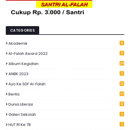
CATEGORIES
Akademik
8
Al-Falah Award 2022
5
Album Kegiatan
24
ANBK 2023
3
Ayo Ke SDF Al-Falah
15
Berita
37
Dunia Literasi
12
Galeri Sekolah
3
HUT RI Ke 78
2