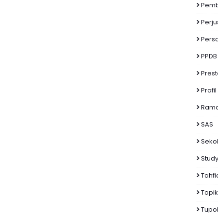
Pemb
Perj
Pers
PPDB
Prest
Profil
Rama
SAS
Seko
Study
Tahfi
Topi
Tupo