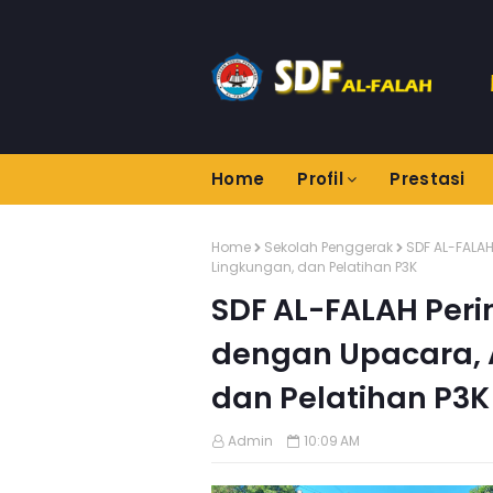
Home
Profil
Prestasi
Home
Sekolah Penggerak
SDF AL-FALAH
Lingkungan, dan Pelatihan P3K
SDF AL-FALAH Peri
dengan Upacara, A
dan Pelatihan P3K
Admin
10:09 AM