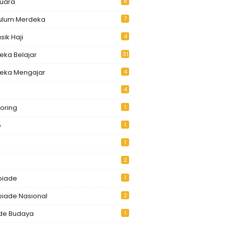
Juara
8
kulum Merdeka
7
ik Haji
4
eka Belajar
31
eka Mengajar
4
4
oring
1
o
1
1
2
piade
1
piade Nasional
2
de Budaya
1