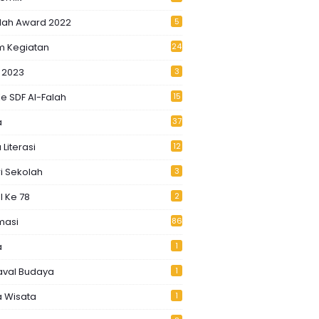
alah Award 2022
5
m Kegiatan
24
 2023
3
e SDF Al-Falah
15
a
37
 Literasi
12
i Sekolah
3
I Ke 78
2
masi
86
a
1
aval Budaya
1
a Wisata
1