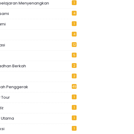
elajaran Menyenangkan
1
usami
4
ami
1
4
asi
12
5
dhan Berkah
2
2
lah Penggerak
49
 Tour
1
dz
1
k Utama
1
ksi
1