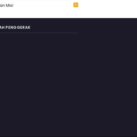
Dan Misi
1
AH PENGGERAK