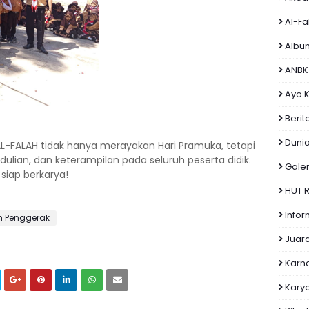
Al-F
Albu
ANBK
Ayo K
Berit
Dunia
AL-FALAH tidak hanya merayakan Hari Pramuka, tetapi
dulian, dan keterampilan pada seluruh peserta didik.
Galer
siap berkarya!
HUT R
Infor
h Penggerak
Juar
Karn
Kary