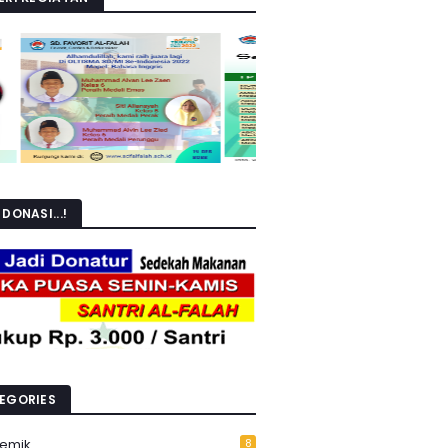
DONASI...!
EGORIES
emik
8