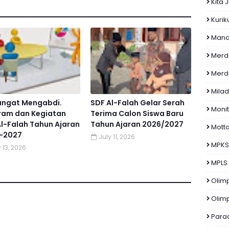
Kita 
Kuri
Manas
Merd
Merd
Milad
ngat Mengabdi.
SDF Al-Falah Gelar Serah
Monit
ram dan Kegiatan
Terima Calon Siswa Baru
l-Falah Tahun Ajaran
Tahun Ajaran 2026/2027
Mott
-2027
July 11, 2026
MPKS
 13, 2026
MPLS
Olim
Olim
Para