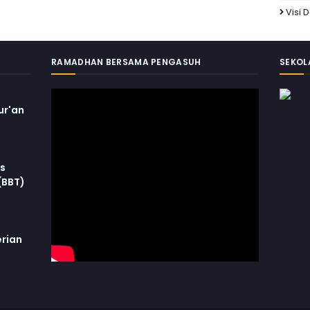
Visi 
RAMADHAN BERSAMA PENGASUH
SEKOL
ur'an
is
(BBT)
rian