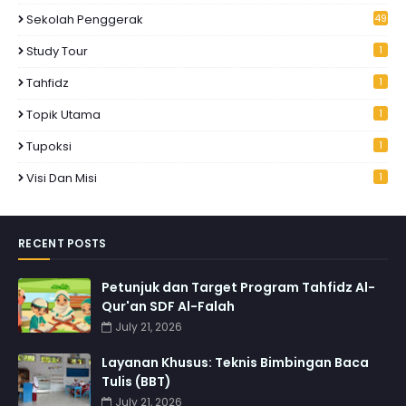
Sekolah Penggerak
49
Study Tour
1
Tahfidz
1
Topik Utama
1
Tupoksi
1
Visi Dan Misi
1
RECENT POSTS
Petunjuk dan Target Program Tahfidz Al-
Qur'an SDF Al-Falah
July 21, 2026
Layanan Khusus: Teknis Bimbingan Baca
Tulis (BBT)
July 21, 2026