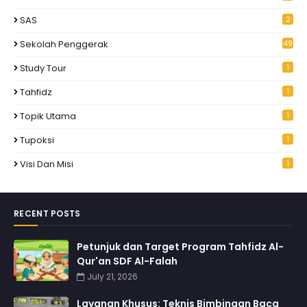
SAS
2
Sekolah Penggerak
49
Study Tour
1
Tahfidz
1
Topik Utama
1
Tupoksi
1
Visi Dan Misi
1
RECENT POSTS
Petunjuk dan Target Program Tahfidz Al-
Qur'an SDF Al-Falah
July 21, 2026
Layanan Khusus: Teknis Bimbingan Baca