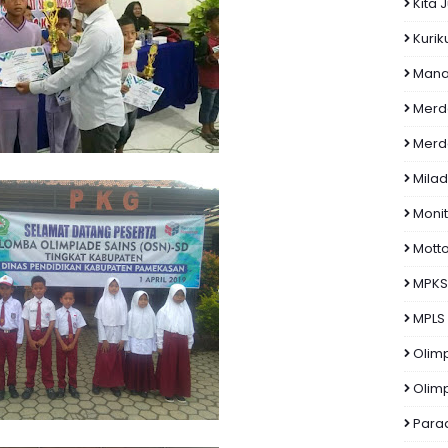
Kita 
Kuri
Manas
Merd
Merd
Milad
Monit
Mott
MPKS
MPLS
Olim
Olim
Para