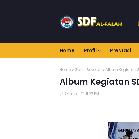
Home
Profil
Prestasi
Home
Galeri Sekolah
Album Kegiatan S
Album Kegiatan SD
Admin
11:37 PM