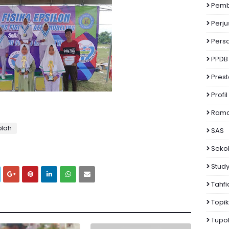
Pemb
Perj
Pers
PPDB
Prest
Profil
Rama
olah
SAS
Seko
Study
Tahfi
Topi
Tupo