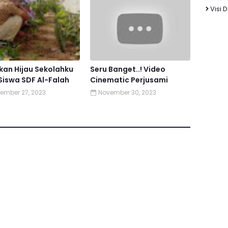
Visi 
kan Hijau Sekolahku
Seru Banget..! Video
Siswa SDF Al-Falah
Cinematic Perjusami
ember 27, 2023
November 30, 2023