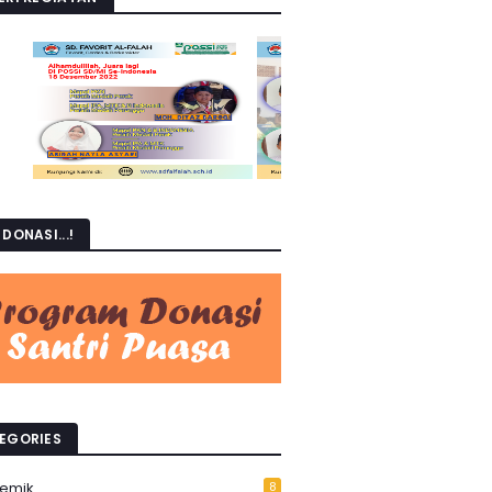
DONASI...!
EGORIES
emik
8