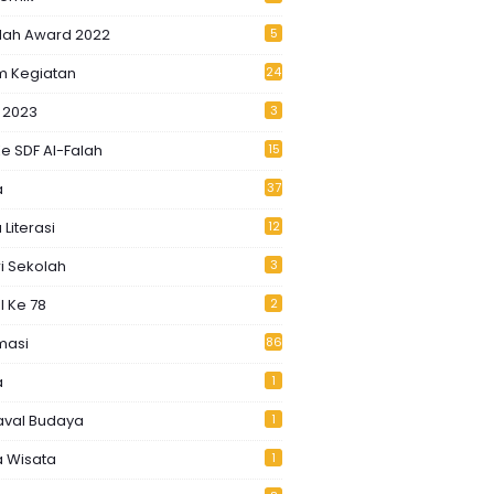
alah Award 2022
5
m Kegiatan
24
 2023
3
e SDF Al-Falah
15
a
37
 Literasi
12
i Sekolah
3
I Ke 78
2
masi
86
a
1
aval Budaya
1
a Wisata
1