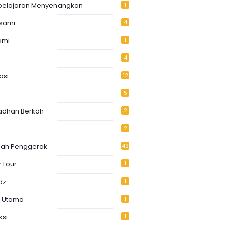
elajaran Menyenangkan
1
usami
4
ami
1
4
asi
12
5
dhan Berkah
2
2
lah Penggerak
49
 Tour
1
dz
1
k Utama
1
ksi
1