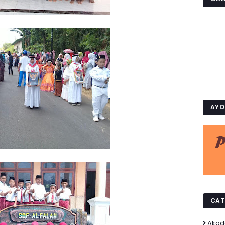
AYO 
CAT
Akad