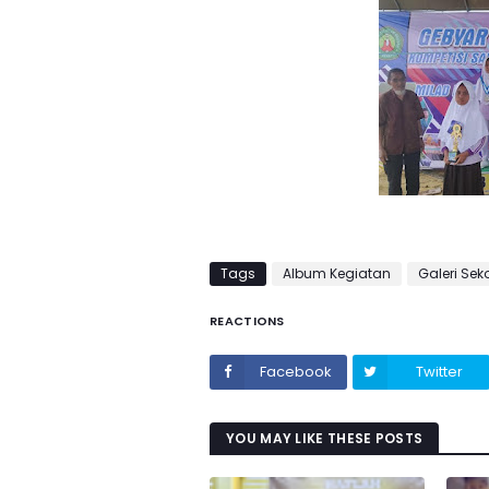
Tags
Album Kegiatan
Galeri Sek
REACTIONS
Facebook
Twitter
YOU MAY LIKE THESE POSTS