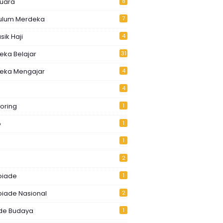
Juara
8
kulum Merdeka
7
ik Haji
4
eka Belajar
31
eka Mengajar
4
4
oring
1
o
1
1
2
piade
1
piade Nasional
2
de Budaya
1