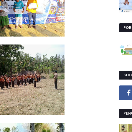
POR
SOC
PEN