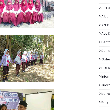
Al-F
Albu
ANBK
Ayo K
Berit
Dunia
Galer
HUT R
Infor
Juar
Karn
Kary